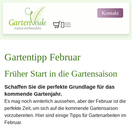
Kontakt



Gartengestaltung
Einkaufen & Entdecken
Gartenplanung & Design
Gartentipp Februar
Innenraumbegrünung
Natursteine & Gartenprodukte
Gartentipps & Aktionen

Pflegeleicht genießen

Wertgutscheine
Früher Start in die Gartensaison
Karriere
Lehre bei GartenVerde
Über GartenVerde
Natürlich baden
Bewerbung
Pflanzensortiment
Schaffen Sie die perfekte Grundlage für das
Kontakt
kommende Gartenjahr.
Wasser im Garten
Es mag noch winterlich aussehen, aber der Februar ist die
perfekte Zeit, um sich auf die kommende Gartensaison
Kundengeschichten
vorzubereiten. Hier sind einige Tipps für Gartenarbeiten im
Februar.
Kostenlose Erstberatung