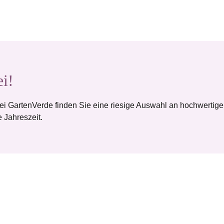
ei!
ei GartenVerde finden Sie eine riesige Auswahl an hochwertig
 Jahreszeit.
0
m²
>
5.320