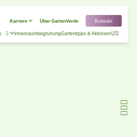
Kontakt
Karriere
Über GartenVerde
n

Innenraumbegrünung
Gartentipps & Aktionen




