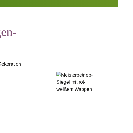
gen-
Dekoration