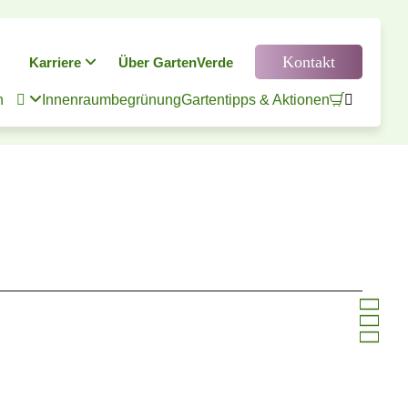
Kontakt
Karriere
Über GartenVerde
n

Innenraumbegrünung
Gartentipps & Aktionen




