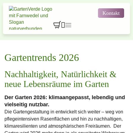
Kontakt



Gartengestaltung
Einkaufen & Entdecken
Gartenplanung & Design
Gartentrends 2026
Innenraumbegrünung
Natursteine & Gartenprodukte
Gartentipps & Aktionen

Pflegeleicht genießen

Wertgutscheine
Nachhaltigkeit, Natürlichkeit &
Karriere
Lehre bei GartenVerde
Über GartenVerde
Natürlich baden
neue Lebensräume im Garten
Bewerbung
Pflanzensortiment
Kontakt
Wasser im Garten
Der Garten 2026: klimaangepasst, lebendig und
vielseitig nutzbar.
Kundengeschichten
Die Gartengestaltung in entwickelt sich weiter – weg von
pflegeintensiven Rasenflächen und hin zu nachhaltigen,
Kostenlose Erstberatung
klimaresilienten und atmosphärischen Freiräumen. Der