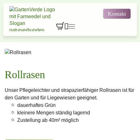
Kontakt



Gartengestaltung
Einkaufen & Entdecken
Gartenplanung & Design
Innenraumbegrünung
Natursteine & Gartenprodukte
Gartentipps & Aktionen

Pflegeleicht genießen
Rollrasen

Wertgutscheine
Karriere
Lehre bei GartenVerde
Über GartenVerde
Natürlich baden
Bewerbung
Unser Pflegeleichter und strapazierfähiger Rollrasen ist für
Pflanzensortiment
den Garten und für Liegewiesen geeignet.
Kontakt
Wasser im Garten
dauerhaftes Grün
kleinere Mengen ständig lagernd
Kundengeschichten
Zustellung ab 40m² möglich
Kostenlose Erstberatung